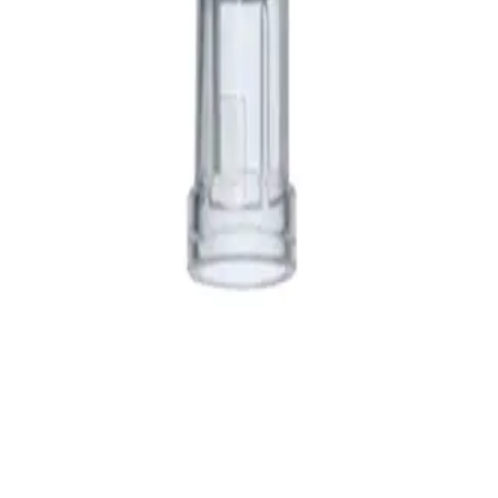
1", 0,9X25MM